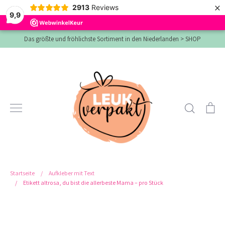
×
2913
Reviews
9,9
Direkt
Das größte und fröhlichste Sortiment in den Niederlanden > SHOP
zum
Inhalt
Suchen
Ei
Startseite
/
Aufkleber mit Text
/
Etikett altrosa, du bist die allerbeste Mama – pro Stück