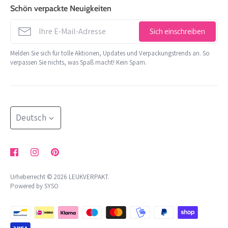
Lieferzeit
de Factorij 10 J
Schön verpackte Neuigkeiten
Schreibwaren
1689 AL Zwaag
Versandbedingungen
info@leukverpakt.nl
Dekoration und Kordel
Sich einschreiben
Mindestbestellwert
06 510 28 29 3
behandeln
Melden Sie sich für tolle Aktionen, Updates und Verpackungstrends an. So
Kontakt
verpassen Sie nichts, was Spaß macht! Kein Spam.
Handelskammer: 65801679
Kaufen Sie nach Thema
Rückgaberecht
MwSt.: NL002176472B05
mehr
NL 24 INGB 0007 2455 85
Widerrufsformular
blog
Sprache
Beschwerdeverfahren
Deutsch
Geschäftsbedingungen
Datenschutzrichtlinie
Urheberrecht © 2026
LEUKVERPAKT
.
Powered by SYSO