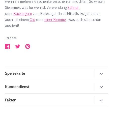
wenn Sie mehrere Geschenke verschenken möchten. So wissen
Sie immer, was für wen ist. Verwendung
Schnur
,
oder
Bäckergarn
zum Befestigen Ihres Etiketts.
Es geht aber
auch mit einem
Clip
oder
einer Klemme
, was auch sehr schön
aussieht!
Teile das:
Teilen
Twittern
Pinnen
Speisekarte
neu
Kundendienst
einpacken
over mij
Fakten
Karten
Zahlungsmöglichkeiten
Schön verpackt
Aufkleber und Klebeband