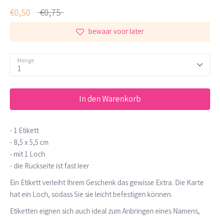
Normaler
€0,50
€0,75
Preis
bewaar voor later
Menge
1
In den Warenkorb
- 1 Etikett
- 8,5 x 5,5 cm
- mit 1 Loch
- die Rückseite ist fast leer
Ein Etikett verleiht Ihrem Geschenk das gewisse Extra. Die Karte
hat ein Loch, sodass Sie sie leicht befestigen können.
Etiketten eignen sich auch ideal zum Anbringen eines Namens,