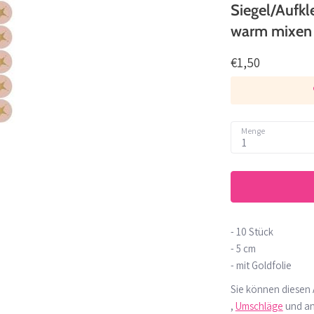
Siegel/Aufkl
warm mixen 
€1,50
Menge
1
- 10 Stück
- 5 cm
- mit Goldfolie
Sie können diesen 
,
Umschläge
und a