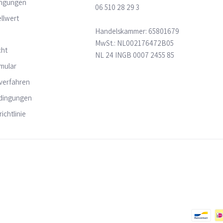
ingungen
06 510 28 29 3
llwert
Handelskammer: 65801679
MwSt.: NL002176472B05
cht
NL 24 INGB 0007 2455 85
mular
verfahren
dingungen
ichtlinie