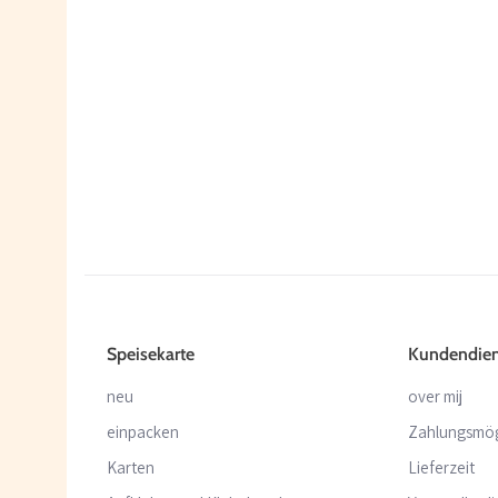
Speisekarte
Kundendien
neu
over mij
einpacken
Zahlungsmög
Karten
Lieferzeit