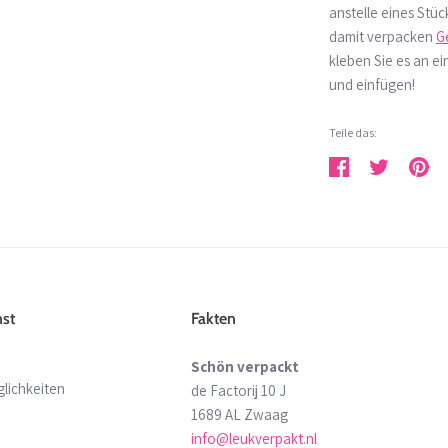
anstelle eines Stüc
damit verpacken
G
kleben Sie es an ei
und einfügen!
Teile das:
Teilen
Twittern
Pinne
st
Fakten
Schön verpackt
lichkeiten
de Factorij 10 J
1689 AL Zwaag
info@leukverpakt.nl