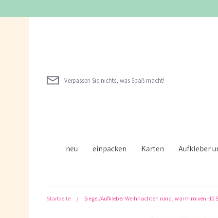
Direkt
zum
Inhalt
Verpassen Sie nichts, was Spaß macht!
neu
einpacken
Karten
Aufkleber 
Startseite
/
Siegel/Aufkleber Weihnachten rund, warm mixen -10 