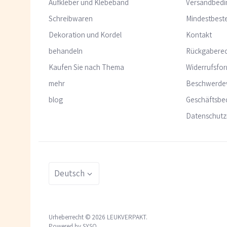
Aufkleber und Klebeband
Versandbed
Schreibwaren
Mindestbeste
Dekoration und Kordel
Kontakt
behandeln
Rückgabere
Kaufen Sie nach Thema
Widerrufsfor
mehr
Beschwerde
blog
Geschäftsbe
Datenschutzr
Sprache
Deutsch
Urheberrecht © 2026
LEUKVERPAKT
.
Powered by SYSO