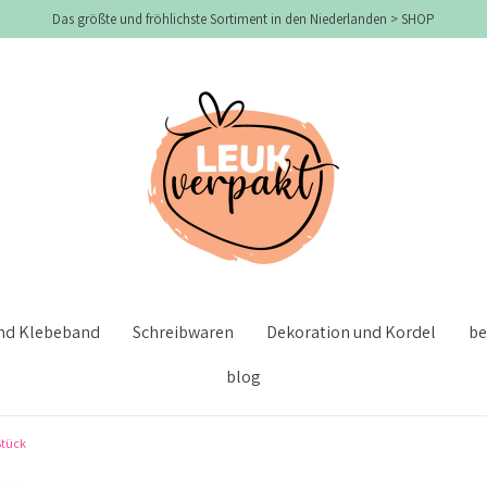
Das größte und fröhlichste Sortiment in den Niederlanden > SHOP
und Klebeband
Schreibwaren
Dekoration und Kordel
be
blog
Stück