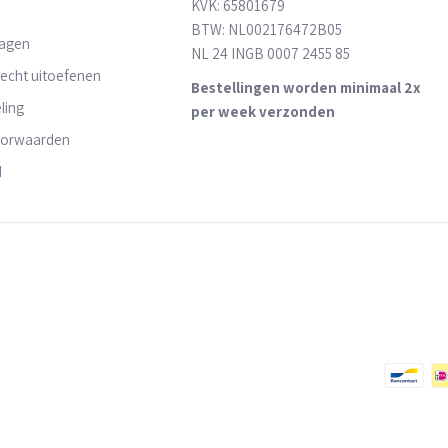
KVK: 65801679
BTW: NL002176472B05
ragen
NL 24 INGB 0007 2455 85
recht uitoefenen
Bestellingen worden minimaal 2x
ling
per week verzonden
oorwaarden
d