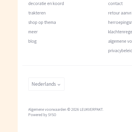
decoratie en koord
contact
trakteren
retour aanv
shop op thema
herroepings
meer
klachtenrege
blog
algemene v
privacybelei
Taal
Nederlands
Algemene voorwaarden © 2026
LEUKVERPAKT
.
Powered by SYSO