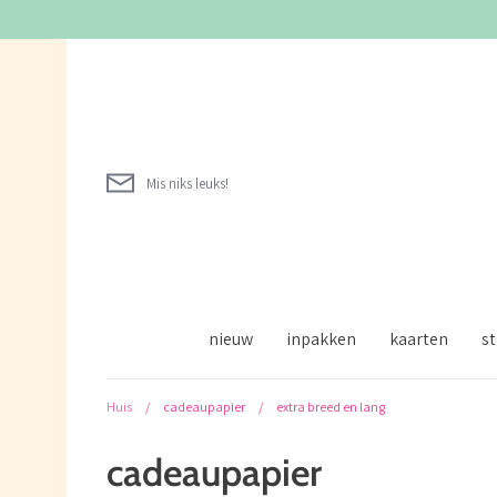
Verder
naar
inhoud
Mis niks leuks!
nieuw
inpakken
kaarten
st
Huis
/
cadeaupapier
/
extra breed en lang
cadeaupapier