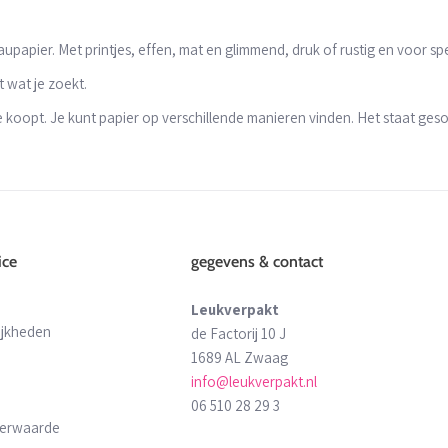
apier. Met printjes, effen, mat en glimmend, druk of rustig en voor sp
t wat je zoekt.
t je koopt. Je kunt papier op verschillende manieren vinden. Het staat ge
ice
gegevens & contact
Leukverpakt
ijkheden
de Factorij 10 J
1689 AL Zwaag
info@leukverpakt.nl
06 510 28 29 3
derwaarde