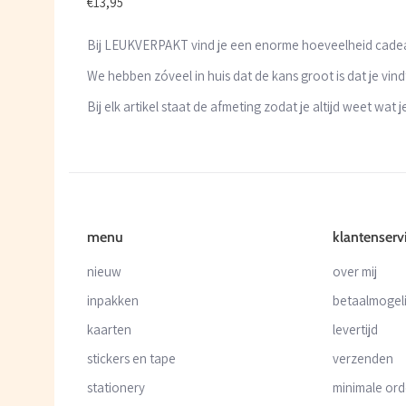
€13,95
Bij LEUKVERPAKT vind je een enorme hoeveelheid cadeaup
We hebben zóveel in huis dat de kans groot is dat je vind
Bij elk artikel staat de afmeting zodat je altijd weet wa
menu
klantenserv
nieuw
over mij
inpakken
betaalmogel
kaarten
levertijd
stickers en tape
verzenden
stationery
minimale or