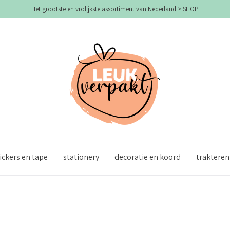
Het grootste en vrolijkste assortiment van Nederland > SHOP
ickers en tape
stationery
decoratie en koord
trakteren