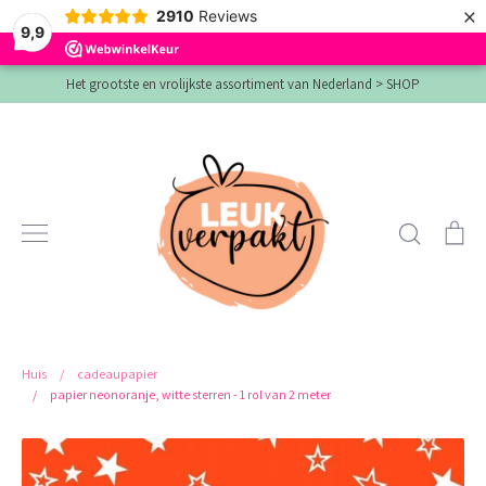
×
2910
Reviews
9,9
Verder
Het grootste en vrolijkste assortiment van Nederland > SHOP
naar
inhoud
Zoeken
Wi
Huis
/
cadeaupapier
/
papier neonoranje, witte sterren - 1 rol van 2 meter