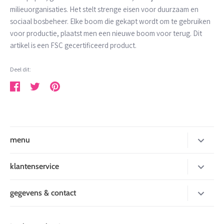
milieuorganisaties. Het stelt strenge eisen voor duurzaam en
sociaal bosbeheer. Elke boom die gekapt wordt om te gebruiken
voor productie, plaatst men een nieuwe boom voor terug. Dit
artikel is een FSC gecertificeerd product.
Deel dit:
Deel
Tweet
Pin
menu
nieuw
klantenservice
inpakken
over mij
gegevens & contact
kaarten
betaalmogelijkheden
Leukverpakt
stickers en tape
levertijd
de Factorij 10 J