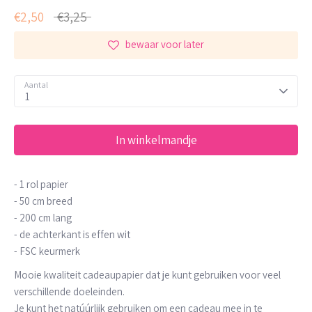
Normale
€2,50
€3,25
prijs
bewaar voor later
Aantal
1
In winkelmandje
- 1 rol papier
- 50 cm breed
- 200 cm lang
- de achterkant is effen wit
- FSC keurmerk
Mooie kwaliteit cadeaupapier dat je kunt gebruiken voor veel
verschillende doeleinden.
Je kunt het natúúrlijk gebruiken om een cadeau mee in te