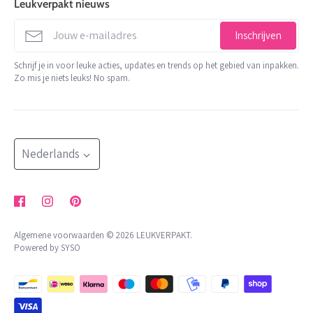
Leukverpakt nieuws
stationery
1689 AL Zwaag
verzenden
info@leukverpakt.nl
decoratie en koord
Inschrijven
minimale orderwaarde
06 510 28 29 3
trakteren
Schrijf je in voor leuke acties, updates en trends op het gebied van inpakken.
contact
Zo mis je niets leuks! No spam.
KVK: 65801679
shop op thema
retour aanvragen
BTW: NL002176472B05
meer
NL 24 INGB 0007 2455 85
herroepingsrecht uitoefenen
blog
Bestellingen worden minimaal 2x per week verzonden
Taal
klachtenregeling
Nederlands
algemene voorwaarden
privacybeleid
Algemene voorwaarden © 2026
LEUKVERPAKT
.
Powered by SYSO