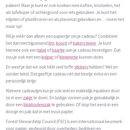
pakken! Maar je kunt er ook boeken mee kaften, knutselen, het
als tafelloper of achtergrond voor iets gebruiken. Je kunt het
inlijsten of plastificeren en als placemat gebruiken en… noem het
maar op!
Wil je méér dan alleen een papiertje om je cadeau? Combineer
het dan met bijpassend
lint
,
koord
of
bakers twine
.
Je kunt
hiermee ook een
label
of
kaartje
aan je cadeau bevestigen. Dat
zou je ook met een
knijper
of
klemmetje
kunnen doen.
En weet je dat we ook héél veel toffe
stickers
hebben? Met en
zonder tekst. Dat geeft je cadeau nèt dat beetje extra en een
persoonlijk tintje.
Kleinere cadeautjes kun je ook snel en makkelijk inpakken door
ze in een
zakje
te doen. En lastige vormen pak je gemakkelijk in
door een
blokbodemzak
te gebruiken. Of stop het eerst in een
doosje en pak dat in met mooi papier.
Forest Stewardship Council (FSC) is een internationaal keurmerk
voor papier, gesteund door overheden, bedrijven en