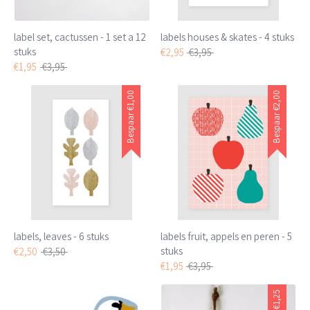
label set, cactussen - 1 set a 12
labels houses & skates - 4 stuks
stuks
Normale
€2,95
€3,95
Normale
prijs
€1,95
€3,95
prijs
€1,00
€2,00
Bespaar
Bespaar
labels, leaves - 6 stuks
labels fruit, appels en peren - 5
stuks
Normale
€2,50
€3,50
prijs
Normale
€1,95
€3,95
prijs
€1,25