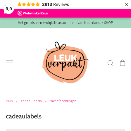
×
2913
Reviews
9,9
Verder
Het grootste en vrolijkste assortiment van Nederland > SHOP
naar
inhoud
Zoeken
Wi
Huis
/
cadeaulabels
/
met afbeeldingen
cadeaulabels