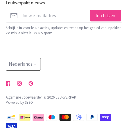
de Factorij 10 J
Leukverpakt nieuws
stationery
1689 AL Zwaag
verzenden
info@leukverpakt.nl
decoratie en koord
Inschrijven
minimale orderwaarde
06 510 28 29 3
trakteren
Schrijf je in voor leuke acties, updates en trends op het gebied van inpakken.
contact
Zo mis je niets leuks! No spam.
KVK: 65801679
shop op thema
retour aanvragen
BTW: NL002176472B05
meer
NL 24 INGB 0007 2455 85
herroepingsrecht uitoefenen
blog
Bestellingen worden minimaal 2x per week verzonden
Taal
klachtenregeling
Nederlands
algemene voorwaarden
privacybeleid
Algemene voorwaarden © 2026
LEUKVERPAKT
.
Powered by SYSO