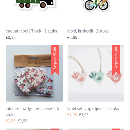
cadeaulabel | Truck - 2 stuks
label, krokodil - 2 stuks
€0,95
€0,95
€2,00
€2,00
Bespaar
Bespaar
label set hartje, petit rose - 15
label set, vogeltjes - 12 stuks
stuks
Normale
€1,95
€3,95
Normale
prijs
€1,95
€3,95
prijs