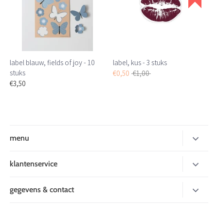
label blauw, fields of joy - 10
label, kus - 3 stuks
stuks
Normale
€0,50
€1,00
prijs
€3,50
menu
nieuw
klantenservice
inpakken
over mij
gegevens & contact
kaarten
betaalmogelijkheden
Leukverpakt
stickers en tape
levertijd