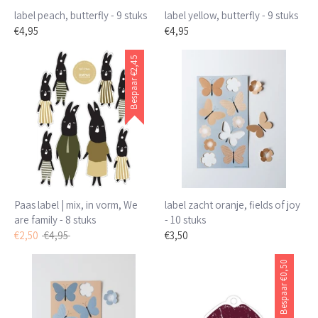
label peach, butterfly - 9 stuks
label yellow, butterfly - 9 stuks
€4,95
€4,95
€2,45
Bespaar
Paas label | mix, in vorm, We
label zacht oranje, fields of joy
are family - 8 stuks
- 10 stuks
Normale
€2,50
€4,95
€3,50
prijs
€0,50
Bespaar