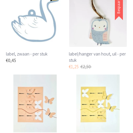
Bespaar
label, zwaan - per stuk
label/hanger van hout, uil - per
stuk
€0,45
Normale
€1,25
€2,50
prijs