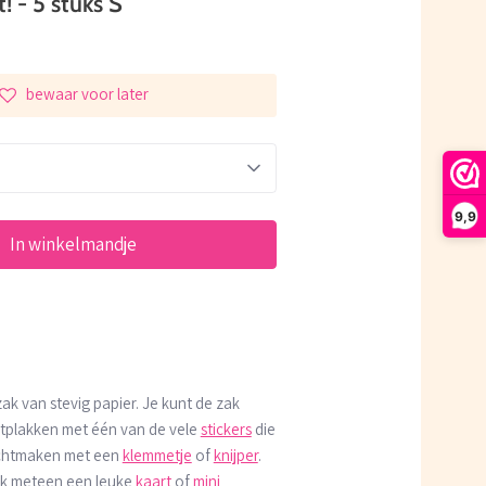
! - 5 stuks S
bewaar voor later
9,9
In winkelmandje
 van stevig papier. Je kunt de zak
plakken met één van de vele
stickers
die
chtmaken met een
klemmetje
of
knijper
.
ok meteen een leuke
kaart
of
mini