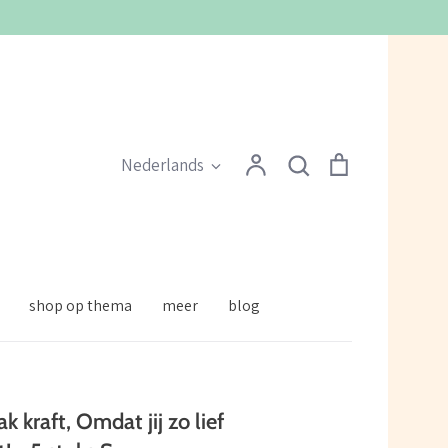
Zoeken
Account
Zoeken
Winkelmandje
Taal
Nederlands
shop op thema
meer
blog
 kraft, Omdat jij zo lief