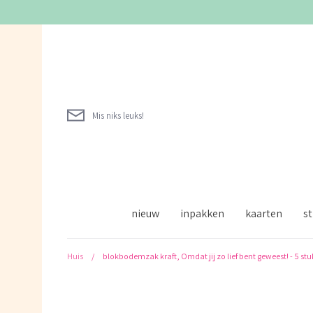
Verder
naar
inhoud
Mis niks leuks!
nieuw
inpakken
kaarten
st
Huis
/
blokbodemzak kraft, Omdat jij zo lief bent geweest! - 5 stu