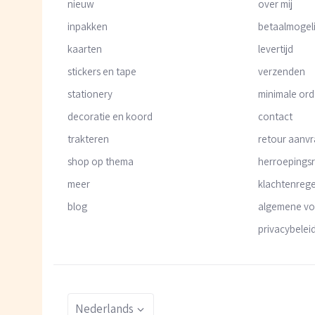
nieuw
over mij
inpakken
betaalmogel
kaarten
levertijd
stickers en tape
verzenden
stationery
minimale or
decoratie en koord
contact
trakteren
retour aanv
shop op thema
herroepings
meer
klachtenrege
blog
algemene v
privacybelei
Taal
Nederlands