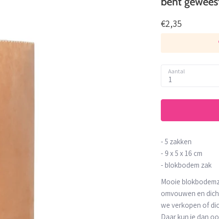
bent geweest
€2,35
Aantal
1
- 5 zakken
- 9 x 5 x 16 cm
- blokbodem zak
Mooie blokbodemzak
omvouwen en dicht
we verkopen of di
Daar kun je dan o