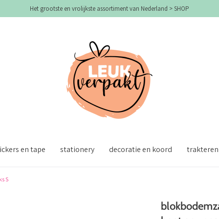
Het grootste en vrolijkste assortiment van Nederland > SHOP
ickers en tape
stationery
decoratie en koord
trakteren
ks S
blokbodemzak