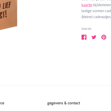
kaartje
bij klemmen
lastige vormen cad
(kleine) cadeautjes
Deel dit:
Deel
Tweet
Pin
ice
gegevens & contact