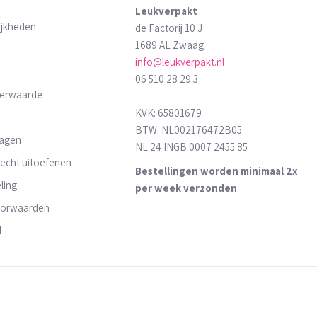
Leukverpakt
ijkheden
de Factorij 10 J
1689 AL Zwaag
info@leukverpakt.nl
06 510 28 29 3
derwaarde
KVK: 65801679
BTW: NL002176472B05
ragen
NL 24 INGB 0007 2455 85
recht uitoefenen
Bestellingen worden minimaal 2x
ling
per week verzonden
oorwaarden
d