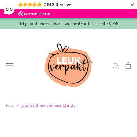
×
2913
Reviews
9,9
Verder
Het grootste en vrolijkste assortiment van Nederland > SHOP
naar
inhoud
Zoeken
Wi
Huis
/
jute koord met lurex rosé - 10 meter