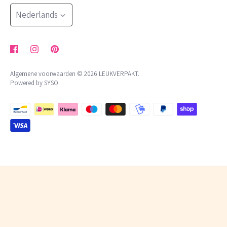
blog
Bestellingen worden minimaal 2x per week verzonden
Taal
klachtenregeling
Nederlands
algemene voorwaarden
privacybeleid
Algemene voorwaarden © 2026
LEUKVERPAKT
.
Powered by SYSO