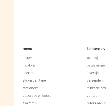
menu
klantenserv
nieuw
over mij
inpakken
betaalmogel
kaarten
levertijd
stickers en tape
verzenden
stationery
minimale or
decoratie en koord
contact
trakteren
retour aanv