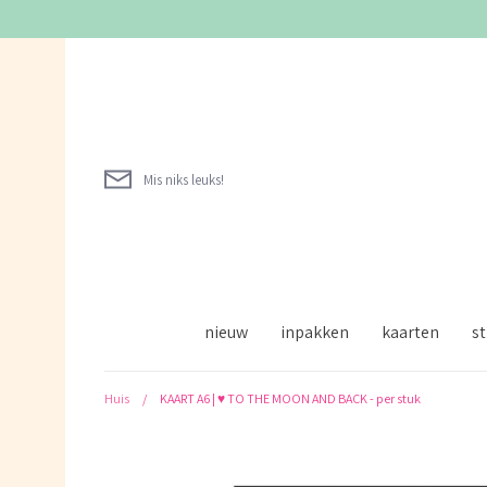
Verder
naar
inhoud
Mis niks leuks!
nieuw
inpakken
kaarten
st
Huis
/
KAART A6 | ♥ TO THE MOON AND BACK - per stuk