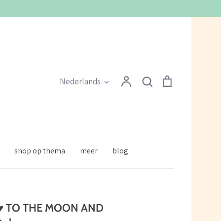
Zoeken
Account
Zoeken
Winkelmandje
Taal
Nederlands
shop op thema
meer
blog
 ♥ TO THE MOON AND