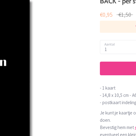
BACK - per s
Normale
€0,95
€1,50
prijs
Aantal
1
- 1 kaart
-
14,8 x 10,5 cm -
A6
- postkaart indelin
Je kunt je kaartje
doen.
Bevestig hem met
eventueel een klei