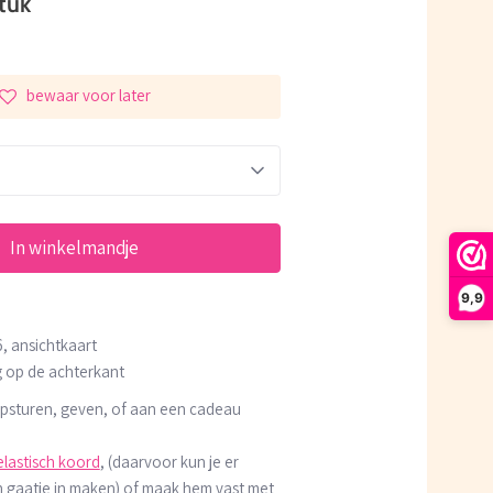
tuk
bewaar voor later
In winkelmandje
9,9
, ansichtkaart
g op de achterkant
 opsturen, geven, of aan een cadeau
elastisch koord
, (daarvoor kun je er
n gaatje in maken) of maak hem vast met