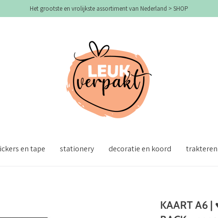
Het grootste en vrolijkste assortiment van Nederland > SHOP
ickers en tape
stationery
decoratie en koord
trakteren
KAART A6 |