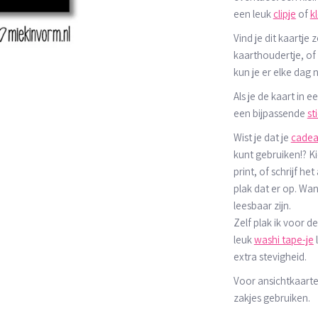
een leuk
clipje
of
k
Vind je dit kaartje 
kaarthoudertje, of
kun je er elke dag n
Als je de kaart in e
een bijpassende
st
Wist je dat je
cadea
kunt gebruiken!? Ki
print, of schrijf he
plak dat er op. Wan
leesbaar zijn.
Zelf plak ik voor d
leuk
washi tape-je
extra stevigheid.
Voor ansichtkaarte
zakjes gebruiken.