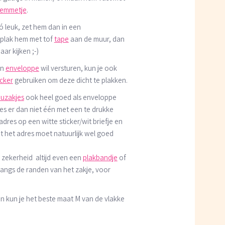
lemmetje
.
zó leuk, zet hem dan in een
 plak hem met tof
tape
aan de muur, dan
aar kijken ;-)
en
enveloppe
wil versturen, kun je ook
icker
gebruiken om deze dicht te plakken.
uzakjes
ook heel goed als enveloppe
es er dan niet één met een te drukke
t adres op een witte sticker/wit briefje en
t het adres moet natuurlijk wel goed
e zekerheid altijd even een
plakbandje
of
langs de randen van het zakje, voor
n kun je het beste maat M van de vlakke