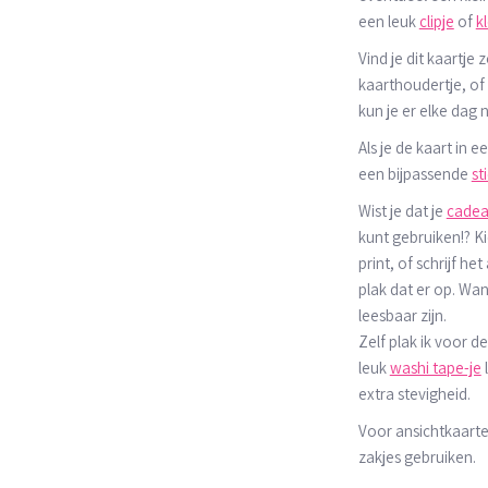
een leuk
clipje
of
k
Vind je dit kaartje 
kaarthoudertje, of
kun je er elke dag n
Als je de kaart in e
een bijpassende
st
Wist je dat je
cadea
kunt gebruiken!? Ki
print, of schrijf he
plak dat er op. Wan
leesbaar zijn.
Zelf plak ik voor d
leuk
washi tape-je
extra stevigheid.
Voor ansichtkaarte
zakjes gebruiken.