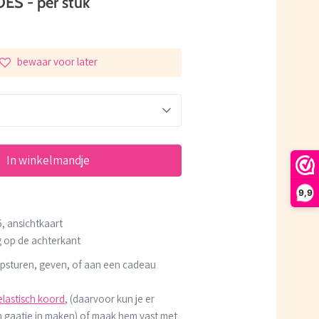
S - per stuk
bewaar voor later
In winkelmandje
9,9
, ansichtkaart
g op de achterkant
 opsturen, geven, of aan een cadeau
elastisch koord
, (daarvoor kun je er
n gaatje in maken) of maak hem vast met