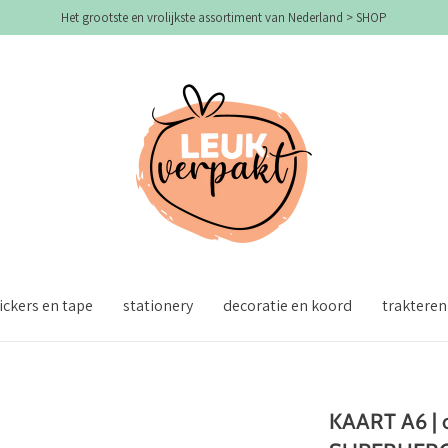
Het grootste en vrolijkste assortiment van Nederland > SHOP
ickers en tape
stationery
decoratie en koord
trakteren
KAART A6 | 