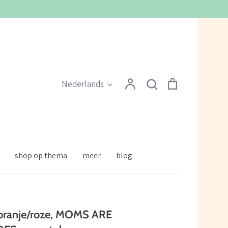
Zoeken
Account
Zoeken
Winkelmandje
Taal
Nederlands
shop op thema
meer
blog
oranje/roze, MOMS ARE