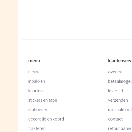
menu
klantenserv
nieuw
over mij
inpakken
betaalmogel
kaarten
levertijd
stickers en tape
verzenden
stationery
minimale or
decoratie en koord
contact
trakteren
retour aanv