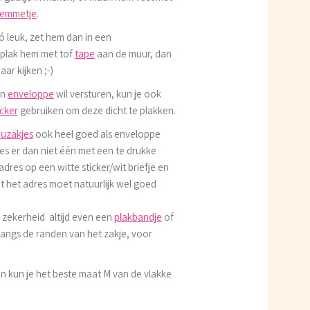
lemmetje
.
zó leuk, zet hem dan in een
 plak hem met tof
tape
aan de muur, dan
aar kijken ;-)
en
enveloppe
wil versturen, kun je ook
icker
gebruiken om deze dicht te plakken.
uzakjes
ook heel goed als enveloppe
es er dan niet één met een te drukke
t adres op een witte sticker/wit briefje en
t het adres moet natuurlijk wel goed
e zekerheid altijd even een
plakbandje
of
langs de randen van het zakje, voor
n kun je het beste maat M van de vlakke