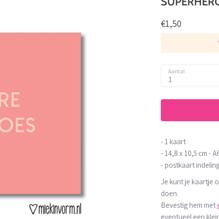
SUPERHEROE
€1,50
Aantal
1
- 1 kaart
-
14,8 x 10,5 cm -
A6
- postkaart indelin
Je kunt je kaartje
doen.
Bevestig hem met
eventueel een klei