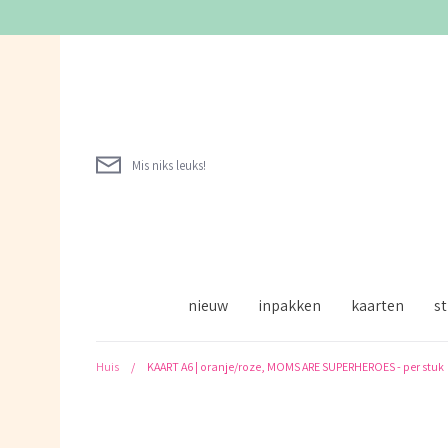
Verder
naar
inhoud
Mis niks leuks!
nieuw
inpakken
kaarten
st
Huis
/
KAART A6 | oranje/roze, MOMS ARE SUPERHEROES - per stuk