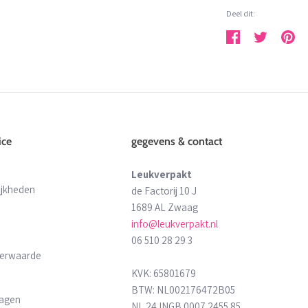
Deel dit:
Deel
Tweet
Pin
ice
gegevens & contact
Leukverpakt
ijkheden
de Factorij 10 J
1689 AL Zwaag
info@leukverpakt.nl
06 510 28 29 3
derwaarde
KVK: 65801679
BTW: NL002176472B05
ragen
NL 24 INGB 0007 2455 85