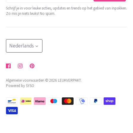
minimale orderwaarde
06 510 28 29 3
trakteren
Schrijf je in voor leuke acties, updates en trends op het gebied van inpakken.
contact
Zo mis je niets leuks! No spam.
KVK: 65801679
shop op thema
retour aanvragen
BTW: NL002176472B05
meer
NL 24 INGB 0007 2455 85
herroepingsrecht uitoefenen
blog
Bestellingen worden minimaal 2x per week verzonden
Taal
klachtenregeling
Nederlands
algemene voorwaarden
privacybeleid
Algemene voorwaarden © 2026
LEUKVERPAKT
.
Powered by SYSO