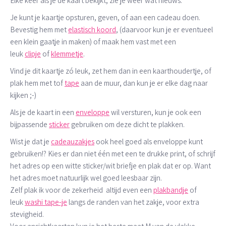
Elke keer als je de kaart bekijkt, zie je weer wat nieuws.
Je kunt je kaartje opsturen, geven, of aan een cadeau doen.
Bevestig hem met
elastisch koord
, (daarvoor kun je er eventueel
een klein gaatje in maken) of maak hem vast met een
leuk
clipje
of
klemmetje
.
Vind je dit kaartje zó leuk, zet hem dan in een kaarthoudertje, of
plak hem met tof
tape
aan de muur, dan kun je er elke dag naar
kijken ;-)
Als je de kaart in een
enveloppe
wil versturen, kun je ook een
bijpassende
sticker
gebruiken om deze dicht te plakken.
Wist je dat je
cadeauzakjes
ook heel goed als enveloppe kunt
gebruiken!? Kies er dan niet één met een te drukke print, of schrijf
het adres op een witte sticker/wit briefje en plak dat er op. Want
het adres moet natuurlijk wel goed leesbaar zijn.
Zelf plak ik voor de zekerheid altijd even een
plakbandje
of
leuk
washi tape-je
langs de randen van het zakje, voor extra
stevigheid.