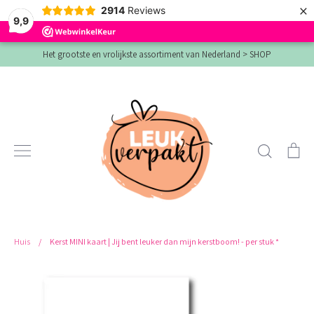
×
2914
Reviews
9,9
Verder
Het grootste en vrolijkste assortiment van Nederland > SHOP
naar
inhoud
Zoeken
Wi
Huis
/
Kerst MINI kaart | Jij bent leuker dan mijn kerstboom! - per stuk *