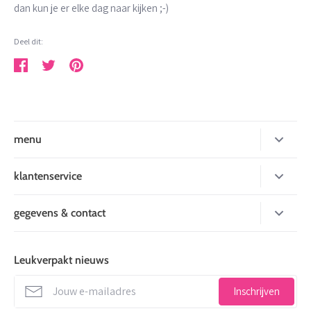
dan kun je er elke dag naar kijken ;-)
Deel dit:
Deel
Tweet
Pin
menu
nieuw
klantenservice
inpakken
over mij
gegevens & contact
kaarten
betaalmogelijkheden
Leukverpakt
stickers en tape
levertijd
de Factorij 10 J
Leukverpakt nieuws
stationery
1689 AL Zwaag
verzenden
info@leukverpakt.nl
decoratie en koord
Inschrijven
minimale orderwaarde
06 510 28 29 3