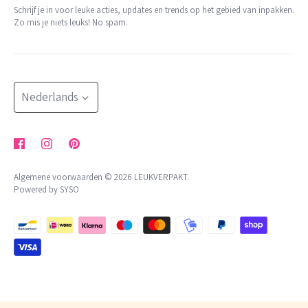
trakteren
Schrijf je in voor leuke acties, updates en trends op het gebied van inpakken.
contact
Zo mis je niets leuks! No spam.
KVK: 65801679
shop op thema
retour aanvragen
BTW: NL002176472B05
meer
NL 24 INGB 0007 2455 85
herroepingsrecht uitoefenen
blog
Bestellingen worden minimaal 2x per week verzonden
Taal
klachtenregeling
Nederlands
algemene voorwaarden
privacybeleid
Algemene voorwaarden © 2026
LEUKVERPAKT
.
Powered by SYSO