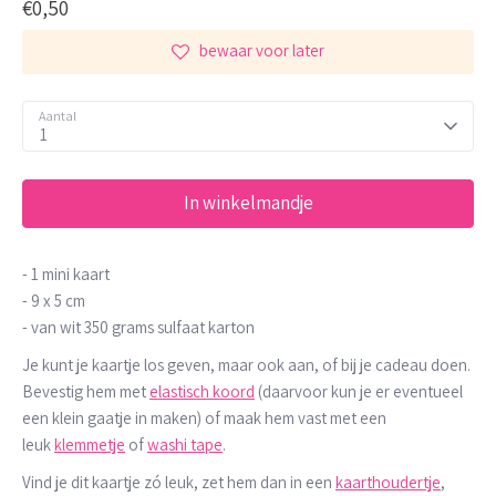
€0,50
bewaar voor later
Aantal
1
In winkelmandje
- 1 mini kaart
- 9 x 5 cm
- van wit 350 grams sulfaat karton
Je kunt je kaartje los geven, maar ook aan, of bij je cadeau doen.
Bevestig hem met
elastisch koord
(daarvoor kun je er eventueel
een klein gaatje in maken) of maak hem vast met een
leuk
klemmetje
of
washi tape
.
Vind je dit kaartje zó leuk, zet hem dan in een
kaarthoudertje
,