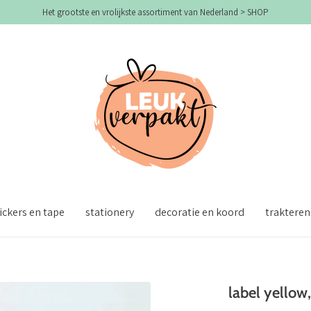
Het grootste en vrolijkste assortiment van Nederland > SHOP
ickers en tape
stationery
decoratie en koord
trakteren
label yellow,