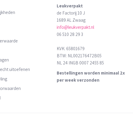
Leukverpakt
ijkheden
de Factorij 10 J
1689 AL Zwaag
info@leukverpakt.nl
06 510 28 29 3
derwaarde
KVK: 65801679
BTW: NL002176472B05
ragen
NL 24 INGB 0007 2455 85
recht uitoefenen
Bestellingen worden minimaal 2x
ling
per week verzonden
oorwaarden
d