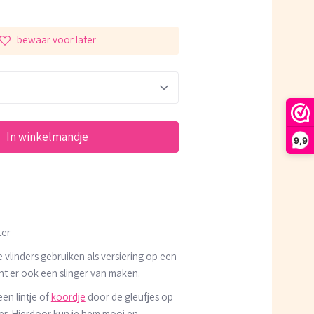
bewaar voor later
In winkelmandje
9,9
ter
 vlinders gebruiken als versiering op een
nt er ook een slinger van maken.
en lintje of
koordje
door de gleufjes op
der. Hierdoor kun je hem mooi en