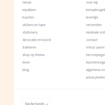
nieuw
over mij
inpakken
betaalmogel
kaarten
levertijd
stickers en tape
verzenden
stationery
minimale or
decoratie en koord
contact
trakteren
retour aanv
shop op thema
herroepings
meer
klachtenrege
blog
algemene v
privacybelei
Taal
Nederlands