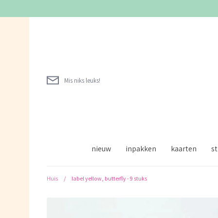
Verder
naar
inhoud
Mis niks leuks!
nieuw
inpakken
kaarten
st
Huis
/
label yellow, butterfly - 9 stuks