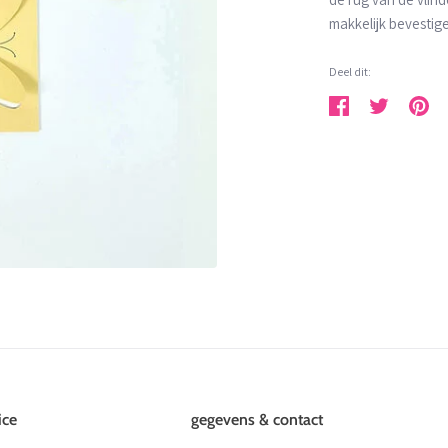
makkelijk bevestig
Deel dit:
Deel
Tweet
Pin
ice
gegevens & contact