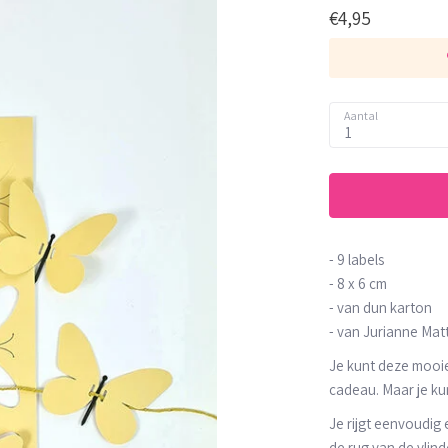
€4,95
Aantal
1
- 9 labels
- 8 x 6 cm
- van dun karton
- van Jurianne Mat
Je kunt deze mooie
cadeau. Maar je ku
Je rijgt eenvoudig e
de rug van de vlin