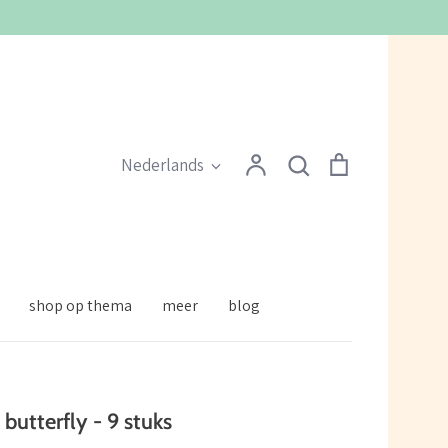
Zoeken
Account
Zoeken
Winkelmandje
Taal
Nederlands
shop op thema
meer
blog
 butterfly - 9 stuks