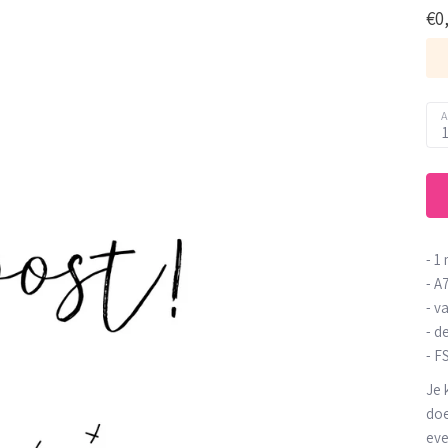
€0
A
- 1
- A
- v
- d
- F
Je 
doe
eve