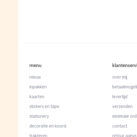
menu
klantenserv
nieuw
over mij
inpakken
betaalmogel
kaarten
levertijd
stickers en tape
verzenden
stationery
minimale or
decoratie en koord
contact
trakteren
retour aanv