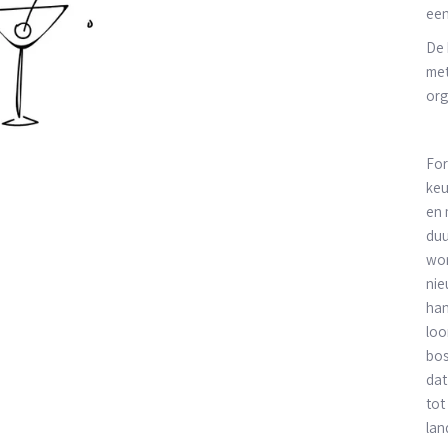
een
De 
met
org
For
keu
en 
duu
wor
nie
han
loo
bos
dat
tot
la