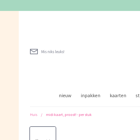
Verder
naar
inhoud
Mis niks leuks!
nieuw
inpakken
kaarten
st
Huis
/
midi kaart, proost! - per stuk