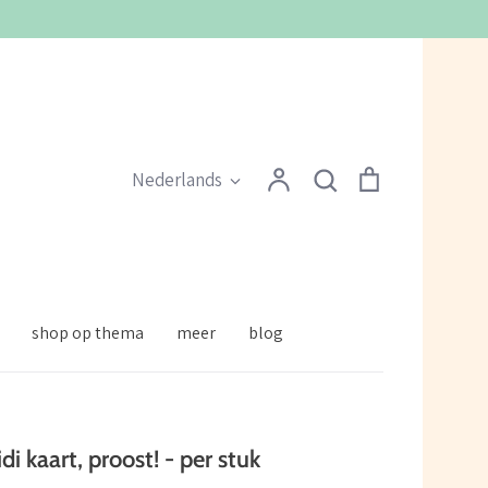
Zoeken
Account
Zoeken
Winkelmandje
Taal
Nederlands
shop op thema
meer
blog
di kaart, proost! - per stuk