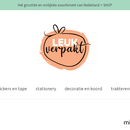
Het grootste en vrolijkste assortiment van Nederland > SHOP
ickers en tape
stationery
decoratie en koord
trakteren
mi