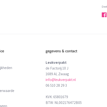
Deel
Dee
ice
gegevens & contact
Leukverpakt
ijkheden
de Factorij 10 J
1689 AL Zwaag
info@leukverpakt.nl
06 510 28 29 3
derwaarde
KVK: 65801679
BTW: NL002176472B05
ragen