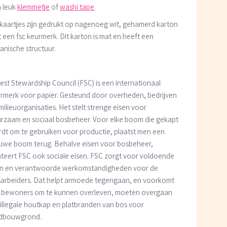
 leuk
klemmetje
of
washi tape
.
kaartjes zijn gedrukt op nagenoeg wit, gehamerd karton
 een fsc keurmerk. Dit karton is mat en heeft een
anische structuur.
est Stewardship Council (FSC) is een internationaal
rmerk voor papier. Gesteund door overheden, bedrijven
milieuorganisaties. Het stelt strenge eisen voor
rzaam en sociaal bosbeheer. Voor elke boom die gekapt
dt om te gebruiken voor productie, plaatst men een
uwe boom terug. Behalve eisen voor bosbeheer,
teert FSC ook sociale eisen. FSC zorgt voor voldoende
n en verantwoorde werkomstandigheden voor de
arbeiders. Dat helpt armoede tegengaan, en voorkomt
 bewoners om te kunnen overleven, moeten overgaan
 illegale houtkap en platbranden van bos voor
ndbouwgrond.