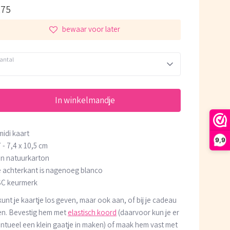
,75
bewaar voor later
antal
1
In winkelmandje
 midi kaart
9,9
7 - 7,4 x 10,5 cm
an natuurkarton
e achterkant is nagenoeg blanco
SC keurmerk
kunt je kaartje los geven, maar ook aan, of bij je cadeau
n. Bevestig hem met
elastisch koord
(daarvoor kun je er
ntueel een klein gaatje in maken) of maak hem vast met