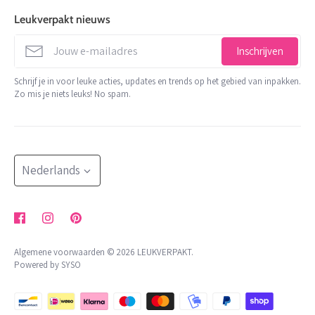
levertijd
de Factorij 10 J
Leukverpakt nieuws
stationery
1689 AL Zwaag
verzenden
info@leukverpakt.nl
decoratie en koord
Inschrijven
minimale orderwaarde
06 510 28 29 3
trakteren
Schrijf je in voor leuke acties, updates en trends op het gebied van inpakken.
contact
Zo mis je niets leuks! No spam.
KVK: 65801679
shop op thema
retour aanvragen
BTW: NL002176472B05
meer
NL 24 INGB 0007 2455 85
herroepingsrecht uitoefenen
blog
Bestellingen worden minimaal 2x per week verzonden
Taal
klachtenregeling
Nederlands
algemene voorwaarden
privacybeleid
Algemene voorwaarden © 2026
LEUKVERPAKT
.
Powered by SYSO