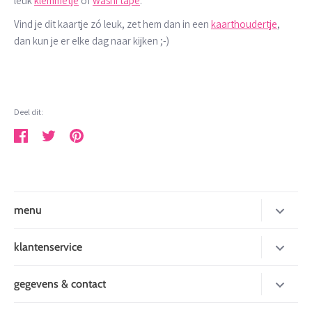
leuk
klemmetje
of
washi tape
.
Vind je dit kaartje zó leuk, zet hem dan in een
kaarthoudertje
,
dan kun je er elke dag naar kijken ;-)
Deel dit:
Deel
Tweet
Pin
menu
nieuw
klantenservice
inpakken
over mij
gegevens & contact
kaarten
betaalmogelijkheden
Leukverpakt
stickers en tape