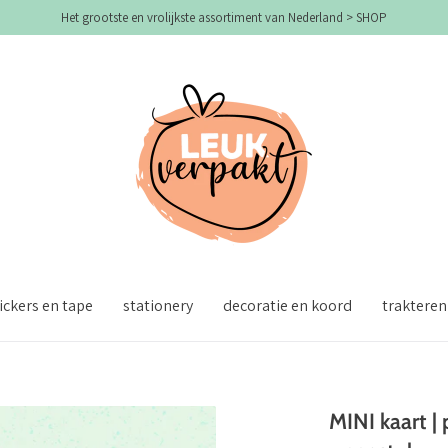
Het grootste en vrolijkste assortiment van Nederland > SHOP
ickers en tape
stationery
decoratie en koord
trakteren
MINI kaart |