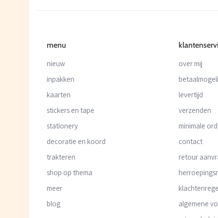
menu
klantenserv
nieuw
over mij
inpakken
betaalmogel
kaarten
levertijd
stickers en tape
verzenden
stationery
minimale or
decoratie en koord
contact
trakteren
retour aanv
shop op thema
herroepings
meer
klachtenrege
blog
algemene v