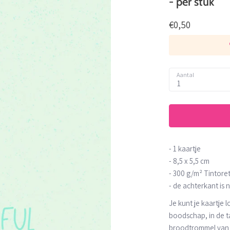
- per stuk
€0,50
Aantal
1
- 1 kaartje
- 8,5 x 5,5 cm
-
300 g/m² Tintore
- de achterkant is
Je kunt je kaartje 
boodschap, in de ta
broodtrommel van j