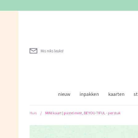
Verder
naar
inhoud
Mis niks leuks!
nieuw
inpakken
kaarten
st
Huis
/
MINI kaart | pastel mint, BE YOU-TIFUL - per stuk