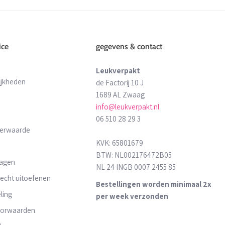
ice
gegevens & contact
Leukverpakt
ijkheden
de Factorij 10 J
1689 AL Zwaag
info@leukverpakt.nl
06 510 28 29 3
derwaarde
KVK: 65801679
BTW: NL002176472B05
ragen
NL 24 INGB 0007 2455 85
recht uitoefenen
Bestellingen worden minimaal 2x
ling
per week verzonden
oorwaarden