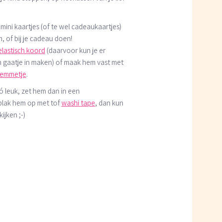
n mini kaartjes (of te wel cadeaukaartjes)
, of bij je cadeau doen!
elastisch koord
(daarvoor kun je er
n gaatje in maken) of maak hem vast met
lemmetje
.
zó leuk, zet hem dan in een
plak hem op met tof
washi tape
, dan kun
kijken ;-)