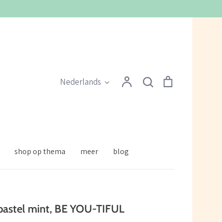
Zoeken
Account
Zoeken
Winkelmandje
Taal
Nederlands
shop op thema
meer
blog
 pastel mint, BE YOU-TIFUL