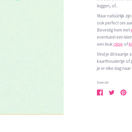
leggen, of...
Maar natúúrlijk zij
ook perfect om aan
Bevestig hem met
eventueel een klei
een leuk
clipje
of
k
Vind je dit kaartje 
kaarthoudertje of 
je er elke dag naar 
Deel dit:
Deel
Tweet
Pin