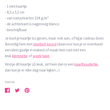
- 1 mini kaartje
- 8,5 x 5,5 cm
- van natuurkarton 324 g/m²
- de achterkant is nagenoeg blanco
- beschrijfbaar
Je kunt je kaartje los geven, maar ook aan, of bij je cadeau doen.
Bevestig hem met
elastisch koord
(daarvoor kun je er eventueel
een klein gaatje in maken) of maak hem vast met een
leuk
klemmetje
of
washi tape
.
Vind je dit kaartje zó leuk, zet hem dan in een
kaarthoudertje
,
dan kun je er elke dag naar kijken ;-)
Deel dit:
Deel
Tweet
Pin