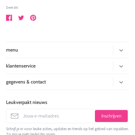
Deel dit:
Deel
Tweet
Pin
menu
nieuw
klantenservice
inpakken
over mij
gegevens & contact
kaarten
betaalmogelijkheden
Leukverpakt
stickers en tape
levertijd
de Factorij 10 J
Leukverpakt nieuws
stationery
1689 AL Zwaag
verzenden
info@leukverpakt.nl
decoratie en koord
Inschrijven
minimale orderwaarde
06 510 28 29 3
trakteren
Schrijf je in voor leuke acties, updates en trends op het gebied van inpakken.
contact
Zo mis je niets leuks! No spam.