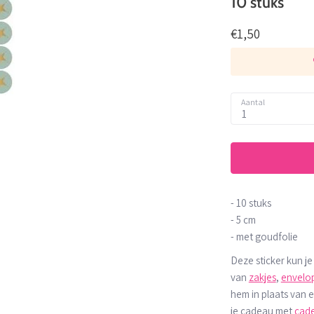
10 stuks
€1,50
Aantal
1
- 10 stuks
- 5 cm
- met goudfolie
Deze sticker kun je
van
zakjes
,
envelo
hem in plaats van e
je cadeau met
cad