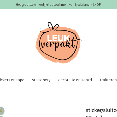
Het grootste en vrolijkste assortiment van Nederland > SHOP
ickers en tape
stationery
decoratie en koord
trakteren
sticker/sluit