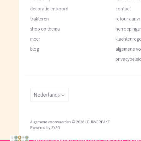
decoratie en koord
contact
trakteren
retour aanv
shop op thema
herroepings
meer
klachtenrege
blog
algemene v
privacybelei
Taal
Nederlands
Algemene voorwaarden © 2026
LEUKVERPAKT
.
Powered by SYSO