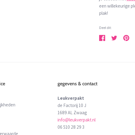
een willekeurige pl
plak!
Deel dit:
Deel
Tweet
Pin
ice
gegevens & contact
Leukverpakt
ijkheden
de Factorij 10 J
1689 AL Zwaag
info@leukverpakt.nl
06 510 28 29 3
derwaarde