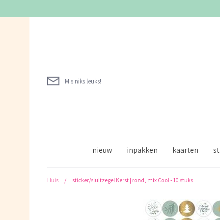
Verder
naar
inhoud
Mis niks leuks!
nieuw
inpakken
kaarten
st
Huis
/
sticker/sluitzegel Kerst | rond, mix Cool - 10 stuks