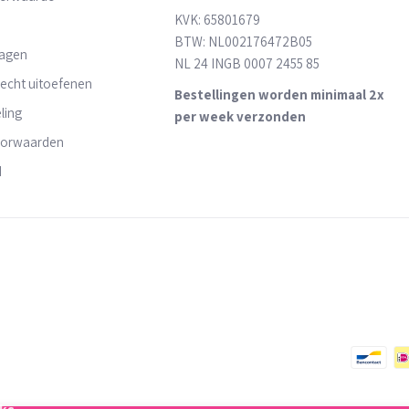
KVK: 65801679
BTW: NL002176472B05
ragen
NL 24 INGB 0007 2455 85
recht uitoefenen
Bestellingen worden minimaal 2x
ling
per week verzonden
oorwaarden
d