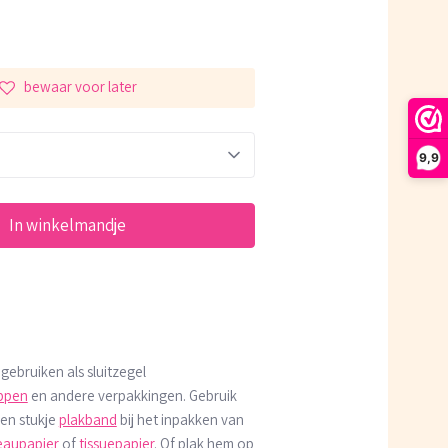
bewaar voor later
9,9
In winkelmandje
 gebruiken als sluitzegel
ppen
en andere verpakkingen. Gebruik
en stukje
plakband
bij het inpakken van
eaupapier
of
tissuepapier
. Of plak hem op