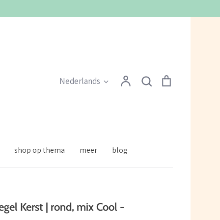
Zoeken
Account
Zoeken
Winkelmandje
Taal
Nederlands
shop op thema
meer
blog
zegel Kerst | rond, mix Cool -