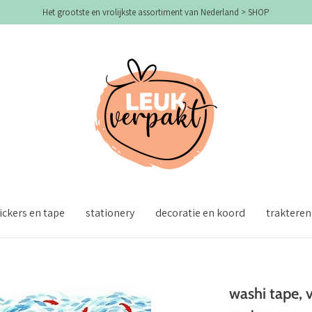
Het grootste en vrolijkste assortiment van Nederland > SHOP
ickers en tape
stationery
decoratie en koord
trakteren
washi tape, vi