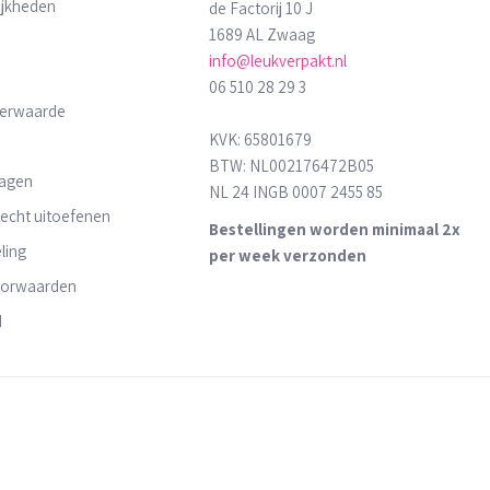
ijkheden
de Factorij 10 J
1689 AL Zwaag
info@leukverpakt.nl
06 510 28 29 3
derwaarde
KVK: 65801679
BTW: NL002176472B05
ragen
NL 24 INGB 0007 2455 85
recht uitoefenen
Bestellingen worden minimaal 2x
ling
per week verzonden
oorwaarden
d