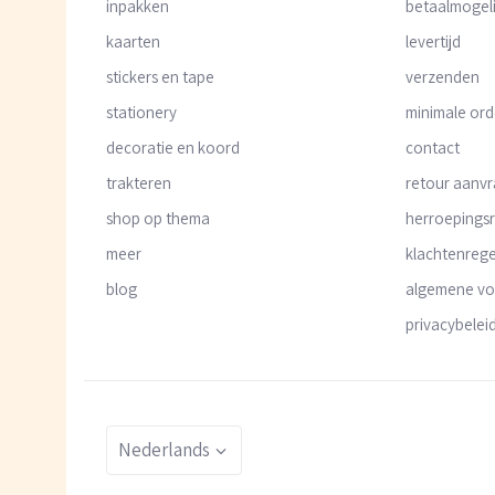
inpakken
betaalmogel
kaarten
levertijd
stickers en tape
verzenden
stationery
minimale or
decoratie en koord
contact
trakteren
retour aanv
shop op thema
herroepings
meer
klachtenrege
blog
algemene v
privacybelei
Taal
Nederlands