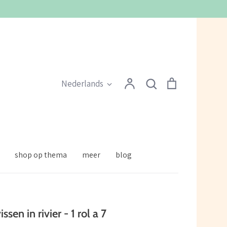
Zoeken
Account
Zoeken
Winkelmandje
Taal
Nederlands
shop op thema
meer
blog
ssen in rivier - 1 rol a 7