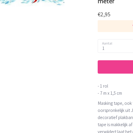
meter
€2,95
Aantal
1
- 1 rol
- 7 m x 1,5 cm
Masking tape, ook
oorspronkelijk uit 
decoratief plakba
tape is makkelijk a
verwijdert laat het