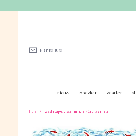
Verder
naar
inhoud
Mis niks leuks!
nieuw
inpakken
kaarten
st
Huis
/
washi tape, vissen in rivier - 1 rol a 7 meter