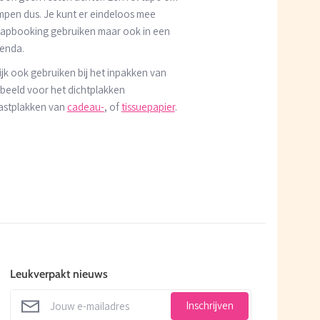
impen dus.
Je kunt er eindeloos mee
rapbooking gebruiken maar ook in een
genda.
ijk ook gebruiken bij het inpakken van
rbeeld v
oor het dichtplakken
vastplakken van
cadeau-
, of
tissuepapier
.
Leukverpakt nieuws
Inschrijven