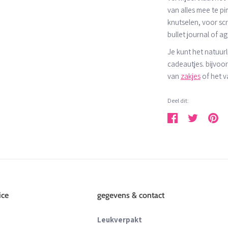
van alles mee te p
knutselen, voor sc
bullet journal of a
Je kunt het natuurl
cadeautjes. bijvoo
van
zakjes
of het 
Deel dit:
Deel
Tweet
Pin
ice
gegevens & contact
Leukverpakt